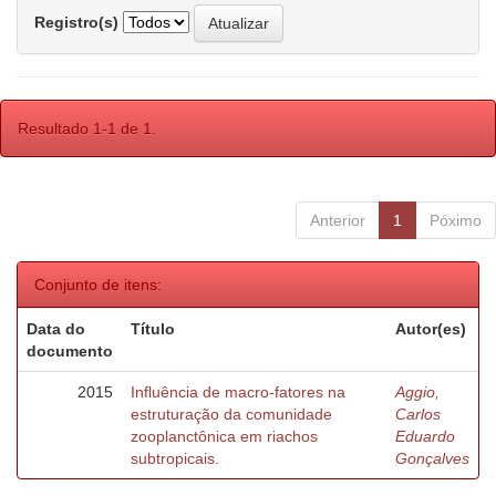
Registro(s)
Resultado 1-1 de 1.
Anterior
1
Póximo
Conjunto de itens:
Data do
Título
Autor(es)
documento
2015
Influência de macro-fatores na
Aggio,
estruturação da comunidade
Carlos
zooplanctônica em riachos
Eduardo
subtropicais.
Gonçalves