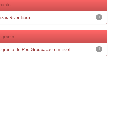
sunto
nzas River Basin
1
ograma
ograma de Pós-Graduação em Ecol...
1