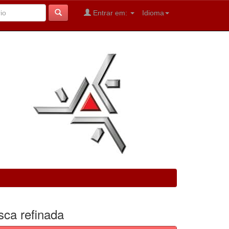
Entrar em:
Idioma
sca refinada