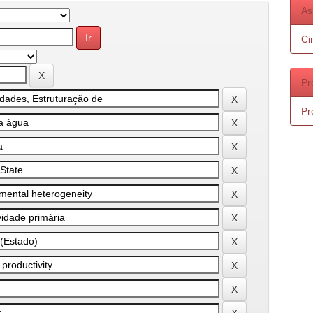
As
Ci
Pr
Pr