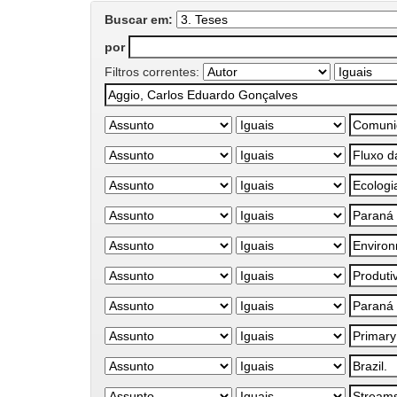
Buscar em:
por
Filtros correntes: