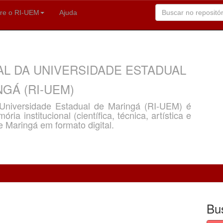
re o RI-UEM
Ajuda
AL DA UNIVERSIDADE ESTADUAL
GÁ (RI-UEM)
a Universidade Estadual de Maringá (RI-UEM) é
ria institucional (científica, técnica, artística e
e Maringá em formato digital.
Bu