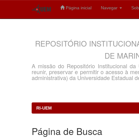
Página inicial
Navegar
Sob
Skip
navigation
REPOSITÓRIO INSTITUCION
DE MARIN
A missão do Repositório Institucional d
reunir, preservar e permitir o acesso à memó
administrativa) da Universidade Estadual d
RI-UEM
Página de Busca