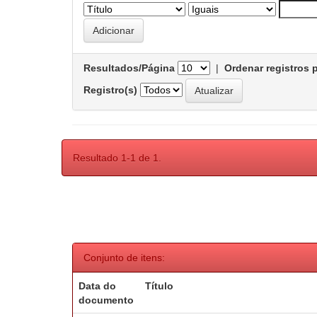
Resultados/Página
|
Ordenar registros 
Registro(s)
Resultado 1-1 de 1.
Conjunto de itens:
Data do
Título
documento