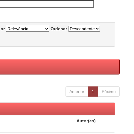
por
Ordenar
Anterior
1
Póximo
Autor(es)