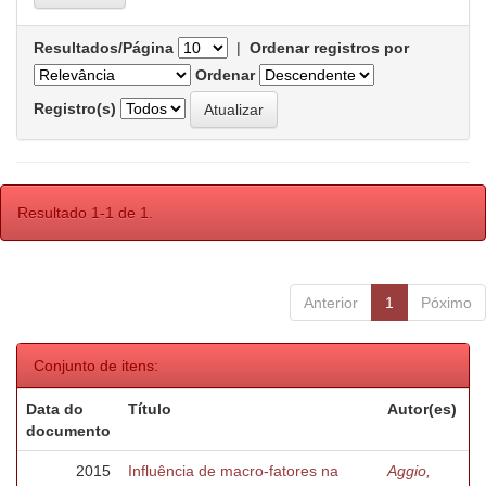
Resultados/Página
|
Ordenar registros por
Ordenar
Registro(s)
Resultado 1-1 de 1.
Anterior
1
Póximo
Conjunto de itens:
Data do
Título
Autor(es)
documento
2015
Influência de macro-fatores na
Aggio,