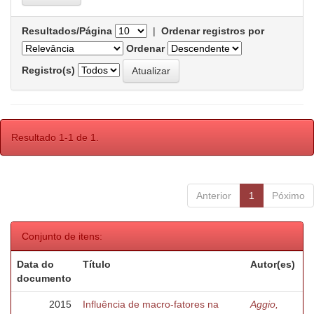
Resultados/Página
|
Ordenar registros por
Ordenar
Registro(s)
Resultado 1-1 de 1.
Anterior
1
Póximo
Conjunto de itens:
Data do
Título
Autor(es)
documento
2015
Influência de macro-fatores na
Aggio,