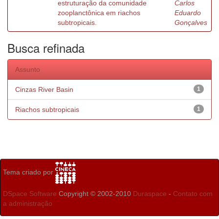
estruturação da comunidade
Carlos
zooplanctônica em riachos
Eduardo
subtropicais.
Gonçalves
Busca refinada
Assunto
Cinzas River Basin
1
Riachos subtropicais
1
Tema criado por
DSpace Software
Copyright © 2002-2010
Duraspace
-
Contato com
a administração