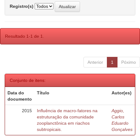
Registro(s)
Resultado 1-1 de 1.
Anterior
1
Póximo
Conjunto de itens:
Data do
Título
Autor(es)
documento
2015
Influência de macro-fatores na
Aggio,
estruturação da comunidade
Carlos
zooplanctônica em riachos
Eduardo
subtropicais.
Gonçalves