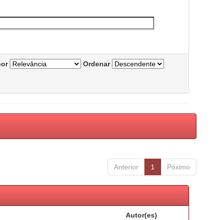
por
Ordenar
Anterior
1
Póximo
Autor(es)