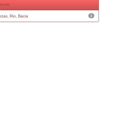
sunto
nzas, Rio, Bacia
1