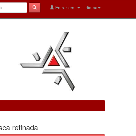
Entrar em:
Idioma
sca refinada