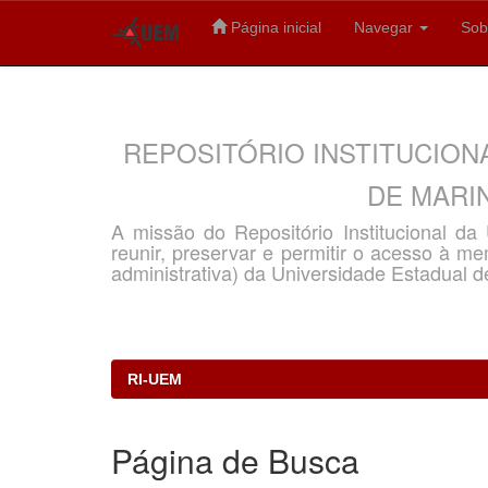
Página inicial
Navegar
Sob
Skip
navigation
REPOSITÓRIO INSTITUCION
DE MARIN
A missão do Repositório Institucional d
reunir, preservar e permitir o acesso à memó
administrativa) da Universidade Estadual d
RI-UEM
Página de Busca