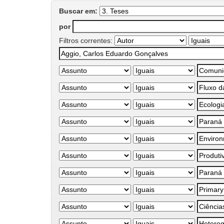
Buscar em:
por
Filtros correntes: