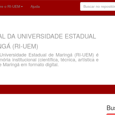
re o RI-UEM
Ajuda
AL DA UNIVERSIDADE ESTADUAL
GÁ (RI-UEM)
a Universidade Estadual de Maringá (RI-UEM) é
ria institucional (científica, técnica, artística e
e Maringá em formato digital.
Bu