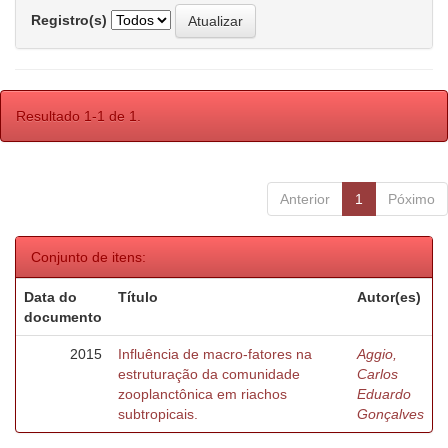
Registro(s)
Resultado 1-1 de 1.
Anterior
1
Póximo
Conjunto de itens:
Data do
Título
Autor(es)
documento
2015
Influência de macro-fatores na
Aggio,
estruturação da comunidade
Carlos
zooplanctônica em riachos
Eduardo
subtropicais.
Gonçalves