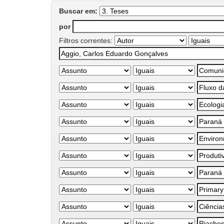
Buscar em:
por
Filtros correntes: