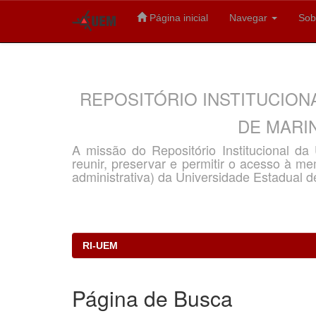
Página inicial
Navegar
Sob
Skip
navigation
REPOSITÓRIO INSTITUCION
DE MARIN
A missão do Repositório Institucional d
reunir, preservar e permitir o acesso à memó
administrativa) da Universidade Estadual d
RI-UEM
Página de Busca