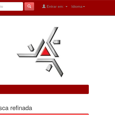
Entrar em:
Idioma
sca refinada