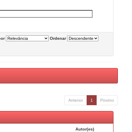
por
Ordenar
Anterior
1
Póximo
Autor(es)