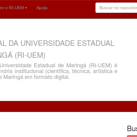
re o RI-UEM
Ajuda
AL DA UNIVERSIDADE ESTADUAL
GÁ (RI-UEM)
a Universidade Estadual de Maringá (RI-UEM) é
ria institucional (científica, técnica, artística e
e Maringá em formato digital.
Bu