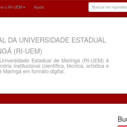
re o RI-UEM
Ajuda
AL DA UNIVERSIDADE ESTADUAL
GÁ (RI-UEM)
a Universidade Estadual de Maringá (RI-UEM) é
ria institucional (científica, técnica, artística e
e Maringá em formato digital.
Bu