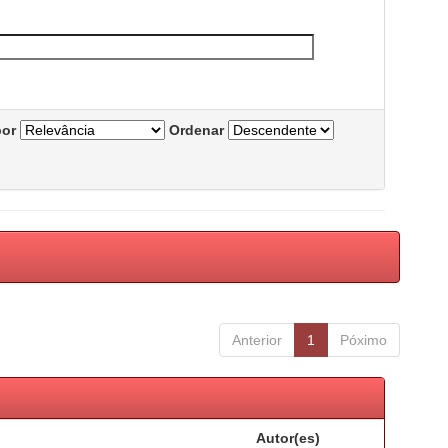
por
Ordenar
Anterior
1
Póximo
Autor(es)