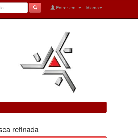
Entrar em:
Idioma
sca refinada