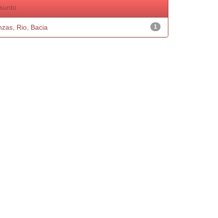
sunto
nzas, Rio, Bacia
1