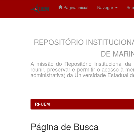
Página inicial
Navegar
Sob
Skip
navigation
REPOSITÓRIO INSTITUCION
DE MARIN
A missão do Repositório Institucional d
reunir, preservar e permitir o acesso à memó
administrativa) da Universidade Estadual d
RI-UEM
Página de Busca