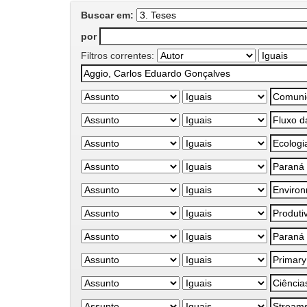
Buscar em:
por
Filtros correntes: