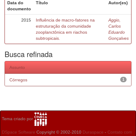
Data do
Título
Autor(es)
documento
2015
Influência de macro-fatores na
Aggio,
estruturação da comunidade
Carlos
zooplanctônica em riachos
Eduardo
subtropicais.
Gonçalves
Busca refinada
Assunto
Córregos
1
Tema criado por
DSpace Software
Copyright © 2002-2010
Duraspace
-
Contato com