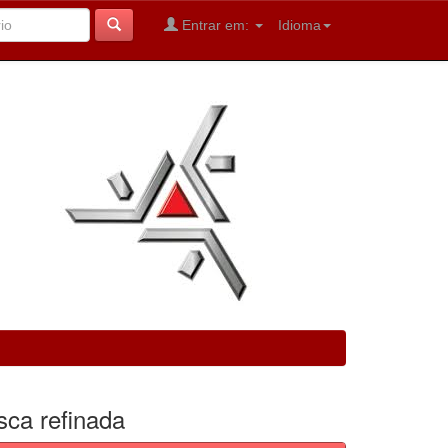
Entrar em:
Idioma
sca refinada