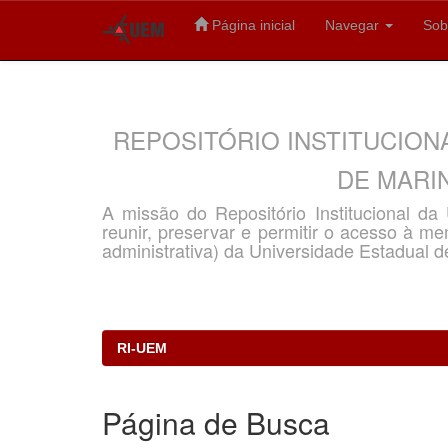
Página inicial
Navegar
Sob
Skip
navigation
REPOSITÓRIO INSTITUCION
DE MARIN
A missão do Repositório Institucional d
reunir, preservar e permitir o acesso à memó
administrativa) da Universidade Estadual d
RI-UEM
Página de Busca