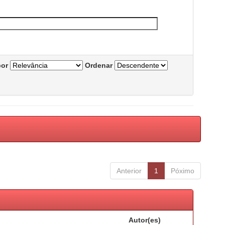
por
Ordenar
Anterior
1
Póximo
Autor(es)