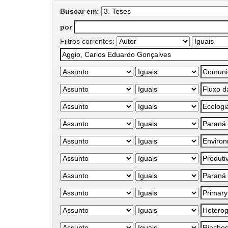
Buscar em:
por
Filtros correntes: