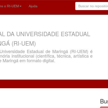
re o RI-UEM
Ajuda
AL DA UNIVERSIDADE ESTADUAL
GÁ (RI-UEM)
a Universidade Estadual de Maringá (RI-UEM) é
ria institucional (científica, técnica, artística e
e Maringá em formato digital.
Bu