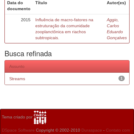
Data do
Título
Autor(es)
documento
2015
Influência de macro-fatores na
Aggio,
estruturação da comunidade
Carlos
zooplanctônica em riachos
Eduardo
subtropicais.
Gonçalves
Busca refinada
Assunto
Streams
1
Tema criado por
DSpace Software
Copyright © 2002-2010
Duraspace
-
Contato com