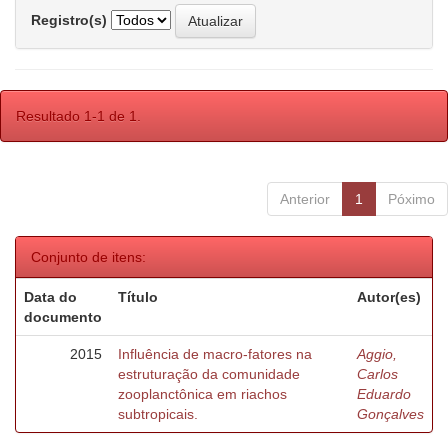
Registro(s)
Resultado 1-1 de 1.
Anterior
1
Póximo
Conjunto de itens:
Data do
Título
Autor(es)
documento
2015
Influência de macro-fatores na
Aggio,
estruturação da comunidade
Carlos
zooplanctônica em riachos
Eduardo
subtropicais.
Gonçalves