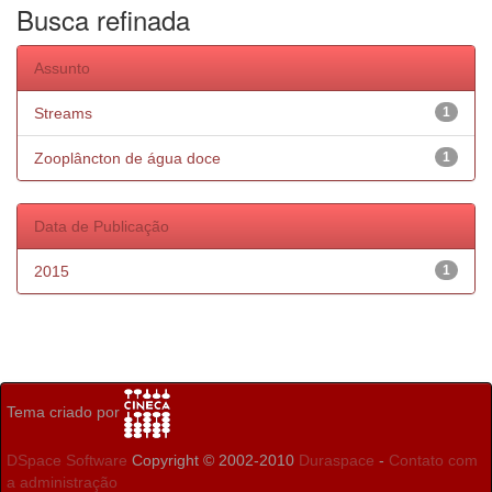
Busca refinada
Assunto
Streams
1
Zooplâncton de água doce
1
Data de Publicação
2015
1
Tema criado por
DSpace Software
Copyright © 2002-2010
Duraspace
-
Contato com
a administração