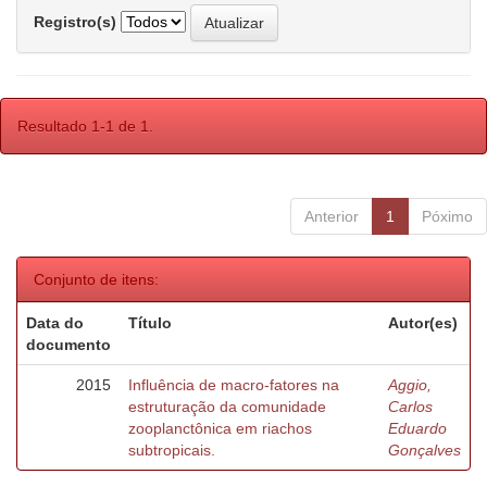
Registro(s)
Resultado 1-1 de 1.
Anterior
1
Póximo
Conjunto de itens:
Data do
Título
Autor(es)
documento
2015
Influência de macro-fatores na
Aggio,
estruturação da comunidade
Carlos
zooplanctônica em riachos
Eduardo
subtropicais.
Gonçalves