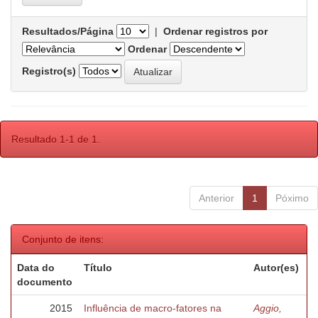
Resultados/Página
|
Ordenar registros por
Ordenar
Registro(s)
Resultado 1-1 de 1.
Anterior
1
Póximo
Conjunto de itens:
Data do
Título
Autor(es)
documento
2015
Influência de macro-fatores na
Aggio,