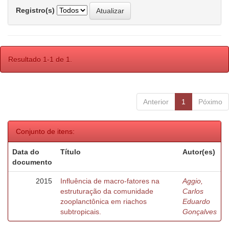
Registro(s)
Resultado 1-1 de 1.
Anterior
1
Póximo
Conjunto de itens:
Data do
Título
Autor(es)
documento
2015
Influência de macro-fatores na
Aggio,
estruturação da comunidade
Carlos
zooplanctônica em riachos
Eduardo
subtropicais.
Gonçalves