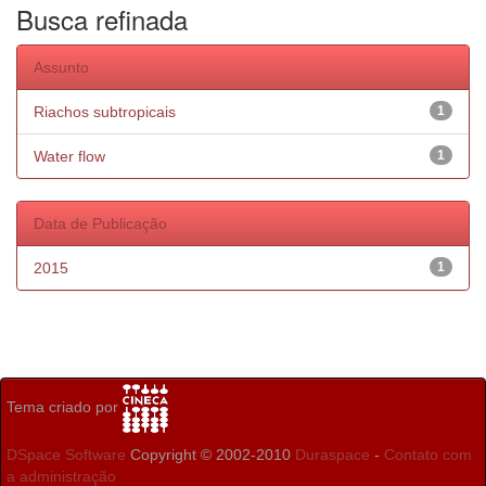
Busca refinada
Assunto
Riachos subtropicais
1
Water flow
1
Data de Publicação
2015
1
Tema criado por
DSpace Software
Copyright © 2002-2010
Duraspace
-
Contato com
a administração