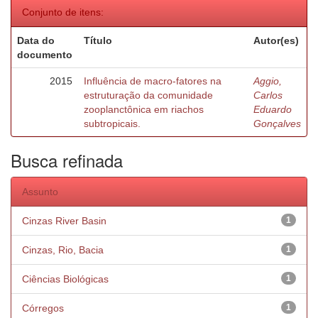
Conjunto de itens:
Data do
Título
Autor(es)
documento
2015
Influência de macro-fatores na
Aggio,
estruturação da comunidade
Carlos
zooplanctônica em riachos
Eduardo
subtropicais.
Gonçalves
Busca refinada
Assunto
Cinzas River Basin
1
Cinzas, Rio, Bacia
1
Ciências Biológicas
1
Córregos
1