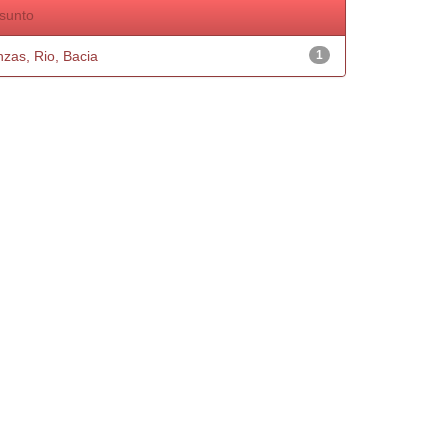
sunto
nzas, Rio, Bacia
1