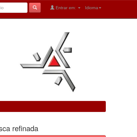
Entrar em:
Idioma
sca refinada