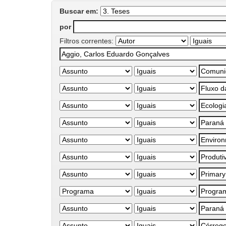
Buscar em:
por
Filtros correntes: