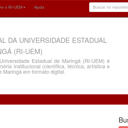
re o RI-UEM
Ajuda
AL DA UNIVERSIDADE ESTADUAL
GÁ (RI-UEM)
a Universidade Estadual de Maringá (RI-UEM) é
ria institucional (científica, técnica, artística e
e Maringá em formato digital.
Bu