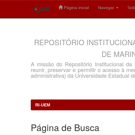
Página inicial
Navegar
Sob
Skip
navigation
REPOSITÓRIO INSTITUCION
DE MARIN
A missão do Repositório Institucional d
reunir, preservar e permitir o acesso à memó
administrativa) da Universidade Estadual d
RI-UEM
Página de Busca