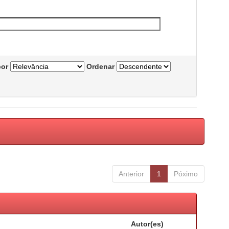
por
Ordenar
Anterior
1
Póximo
Autor(es)