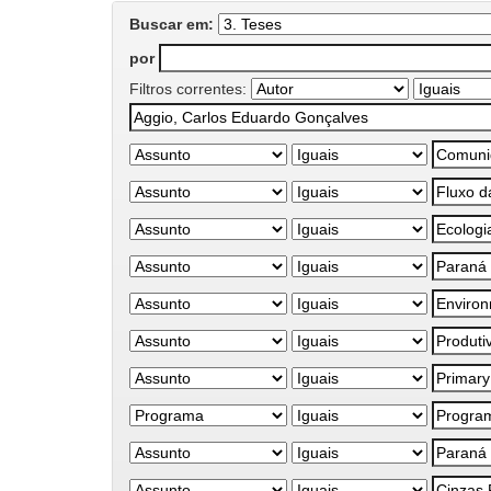
Buscar em:
por
Filtros correntes: