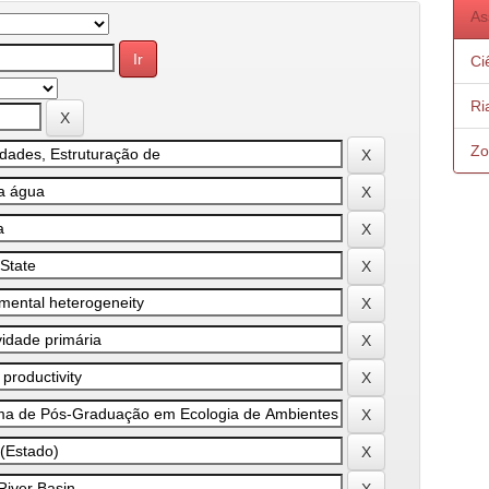
As
Ci
Ri
Zo