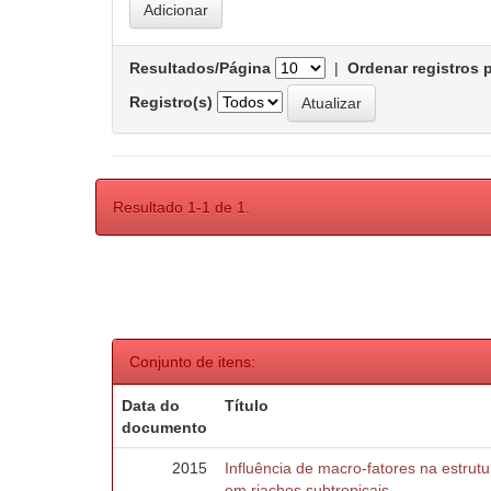
Resultados/Página
|
Ordenar registros 
Registro(s)
Resultado 1-1 de 1.
Conjunto de itens:
Data do
Título
documento
2015
Influência de macro-fatores na estru
em riachos subtropicais.