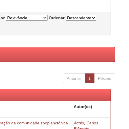
por
Ordenar
Anterior
1
Póximo
Autor(es)
turação da comunidade zooplanctônica
Aggio, Carlos
Eduardo