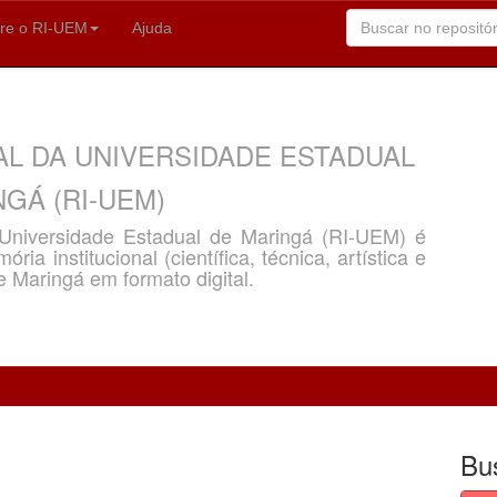
re o RI-UEM
Ajuda
AL DA UNIVERSIDADE ESTADUAL
GÁ (RI-UEM)
a Universidade Estadual de Maringá (RI-UEM) é
ria institucional (científica, técnica, artística e
e Maringá em formato digital.
Bu