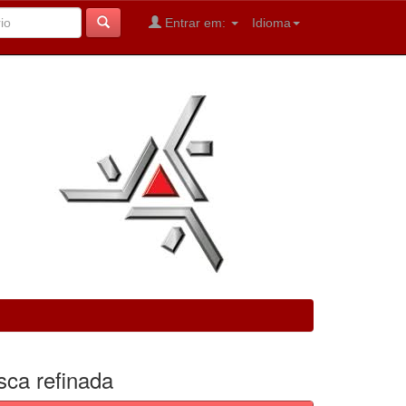
Entrar em:
Idioma
sca refinada