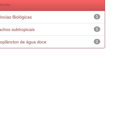
sunto
ências Biológicas
1
achos subtropicais
1
oplâncton de água doce
1