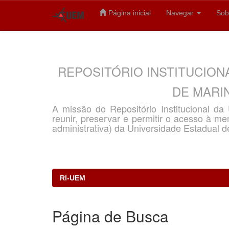
Página inicial
Navegar
Sob
Skip
navigation
REPOSITÓRIO INSTITUCION
DE MARIN
A missão do Repositório Institucional d
reunir, preservar e permitir o acesso à memó
administrativa) da Universidade Estadual d
RI-UEM
Página de Busca