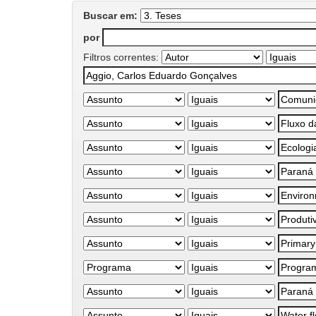
Buscar em:
por
Filtros correntes: