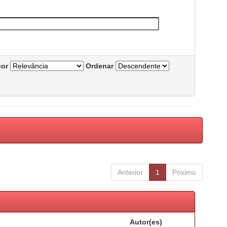
por
Ordenar
Anterior
1
Póximo
Autor(es)