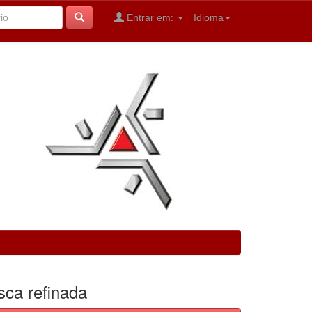
Entrar em:
Idioma
sca refinada