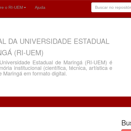
re o RI-UEM
Ajuda
AL DA UNIVERSIDADE ESTADUAL
GÁ (RI-UEM)
a Universidade Estadual de Maringá (RI-UEM) é
ria institucional (científica, técnica, artística e
e Maringá em formato digital.
Bu