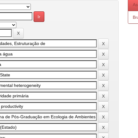
As
Bra