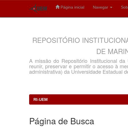
Página inicial
Navegar
Sob
Skip
navigation
REPOSITÓRIO INSTITUCION
DE MARIN
A missão do Repositório Institucional d
reunir, preservar e permitir o acesso à memó
administrativa) da Universidade Estadual d
RI-UEM
Página de Busca