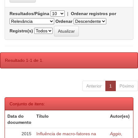
Resultados/Página
|
Ordenar registros por
Ordenar
Registro(s)
Resultado 1-1 de 1.
Anterior
1
Póximo
Conjunto de itens:
Data do
Título
Autor(es)
documento
2015
Influência de macro-fatores na
Aggio,