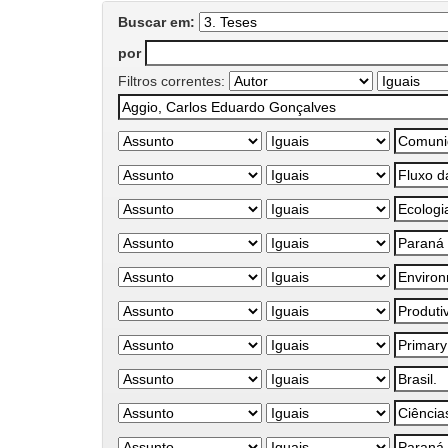
Buscar em:
por
Filtros correntes: