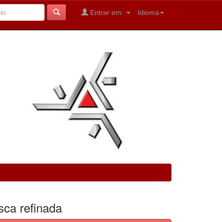
Entrar em:
Idioma
sca refinada