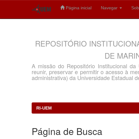
Página inicial
Navegar
Sob
Skip
navigation
REPOSITÓRIO INSTITUCION
DE MARIN
A missão do Repositório Institucional d
reunir, preservar e permitir o acesso à memó
administrativa) da Universidade Estadual d
RI-UEM
Página de Busca