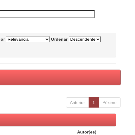
por
Ordenar
Anterior
1
Póximo
Autor(es)