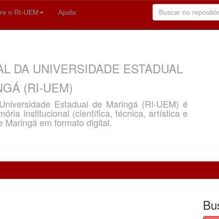
re o RI-UEM
Ajuda
AL DA UNIVERSIDADE ESTADUAL
GÁ (RI-UEM)
a Universidade Estadual de Maringá (RI-UEM) é
ria institucional (científica, técnica, artística e
e Maringá em formato digital.
Bu