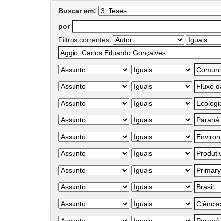
Buscar em:
por
Filtros correntes: