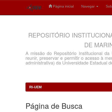
Página inicial
Navegar
Sob
Skip
navigation
REPOSITÓRIO INSTITUCION
DE MARIN
A missão do Repositório Institucional d
reunir, preservar e permitir o acesso à memó
administrativa) da Universidade Estadual d
RI-UEM
Página de Busca