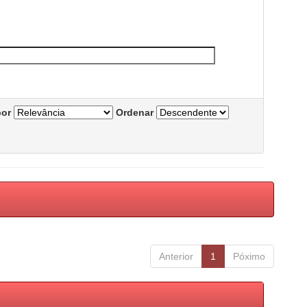
por
Ordenar
Anterior
1
Póximo