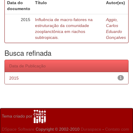
Data do
Título
Autor(es)
documento
2015
Influência de macro-fatores na
Aggio,
estruturação da comunidade
Carlos
zooplanctônica em riachos
Eduardo
subtropicais.
Gonçalves
Busca refinada
Data de Publicação
2015
1
Tema criado por
DSpace Software
Copyright © 2002-2010
Duraspace
-
Contato com