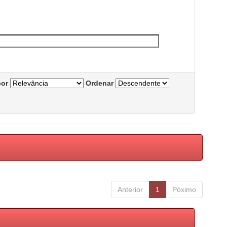
por
Ordenar
Anterior
1
Póximo