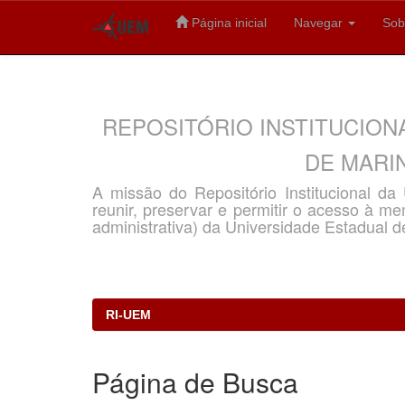
Página inicial
Navegar
Sob
Skip
navigation
REPOSITÓRIO INSTITUCION
DE MARIN
A missão do Repositório Institucional d
reunir, preservar e permitir o acesso à memó
administrativa) da Universidade Estadual d
RI-UEM
Página de Busca