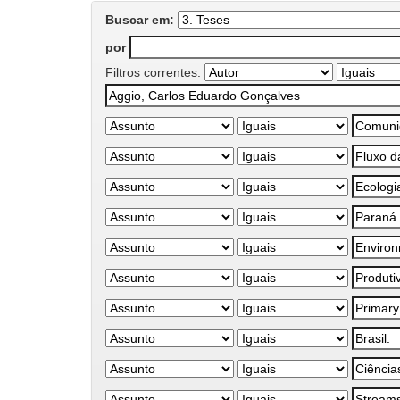
Buscar em:
por
Filtros correntes: