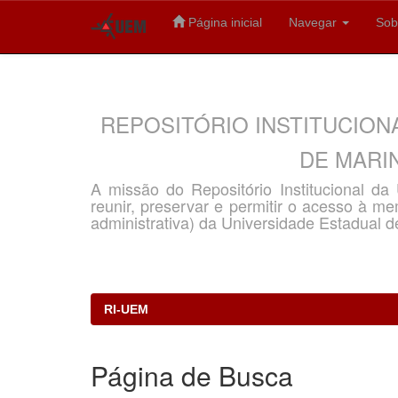
Página inicial
Navegar
Sob
Skip
navigation
REPOSITÓRIO INSTITUCION
DE MARIN
A missão do Repositório Institucional d
reunir, preservar e permitir o acesso à memó
administrativa) da Universidade Estadual d
RI-UEM
Página de Busca