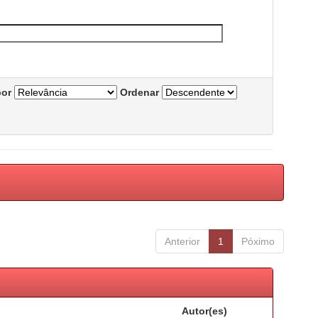
por
Ordenar
Anterior
1
Póximo
Autor(es)