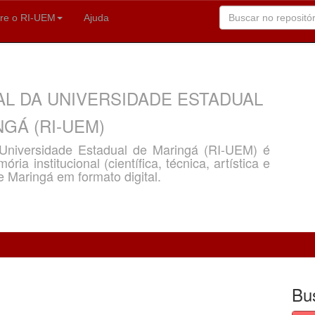
re o RI-UEM
Ajuda
AL DA UNIVERSIDADE ESTADUAL
GÁ (RI-UEM)
a Universidade Estadual de Maringá (RI-UEM) é
ria institucional (científica, técnica, artística e
e Maringá em formato digital.
Bu