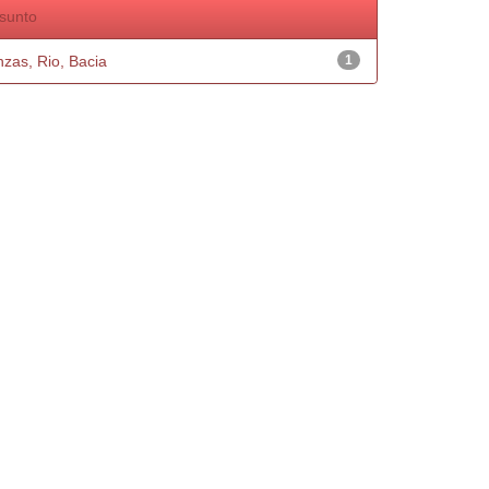
sunto
nzas, Rio, Bacia
1