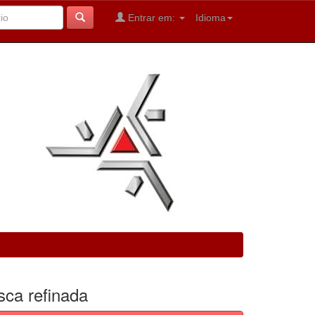
Entrar em:
Idioma
sca refinada