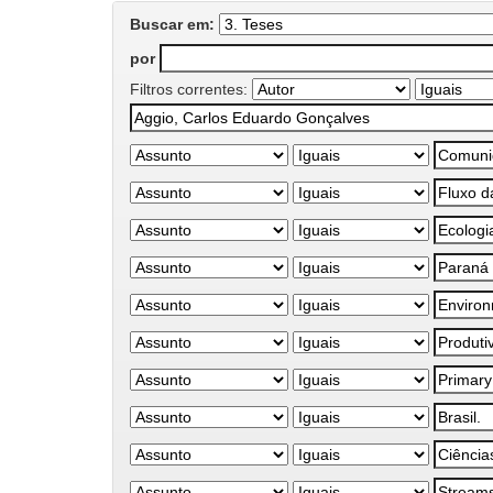
Buscar em:
por
Filtros correntes: