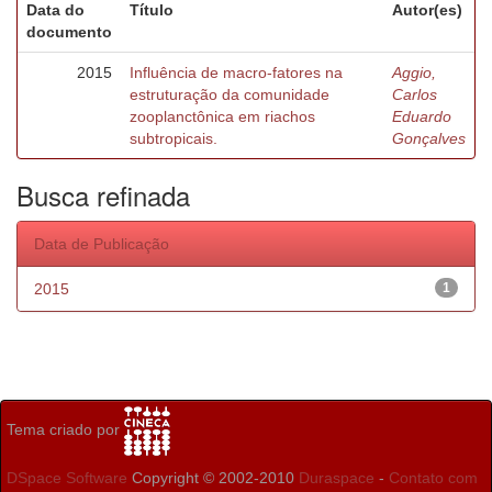
Data do
Título
Autor(es)
documento
2015
Influência de macro-fatores na
Aggio,
estruturação da comunidade
Carlos
zooplanctônica em riachos
Eduardo
subtropicais.
Gonçalves
Busca refinada
Data de Publicação
2015
1
Tema criado por
DSpace Software
Copyright © 2002-2010
Duraspace
-
Contato com