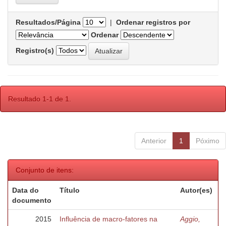
Resultados/Página
|
Ordenar registros por
Ordenar
Registro(s)
Resultado 1-1 de 1.
Anterior
1
Póximo
Conjunto de itens:
Data do
Título
Autor(es)
documento
2015
Influência de macro-fatores na
Aggio,