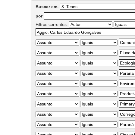
Buscar em:
por
Filtros correntes: