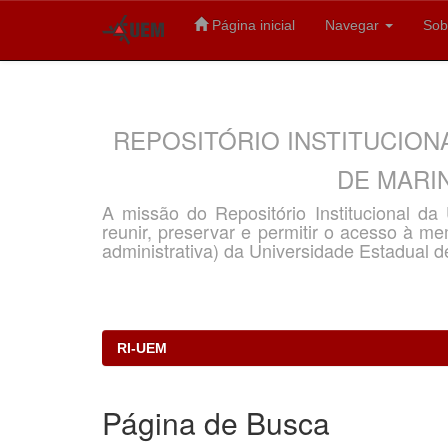
Página inicial
Navegar
Sob
Skip
navigation
REPOSITÓRIO INSTITUCION
DE MARIN
A missão do Repositório Institucional d
reunir, preservar e permitir o acesso à memó
administrativa) da Universidade Estadual d
RI-UEM
Página de Busca