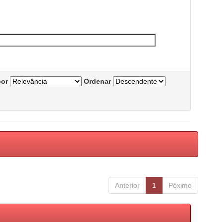
por
Ordenar
Anterior
1
Póximo