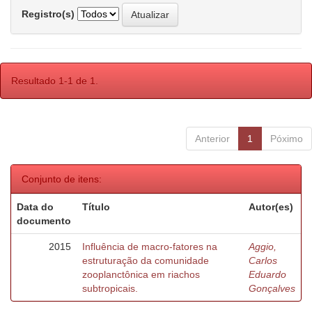
Registro(s)
Resultado 1-1 de 1.
Anterior
1
Póximo
Conjunto de itens:
Data do
Título
Autor(es)
documento
2015
Influência de macro-fatores na
Aggio,
estruturação da comunidade
Carlos
zooplanctônica em riachos
Eduardo
subtropicais.
Gonçalves