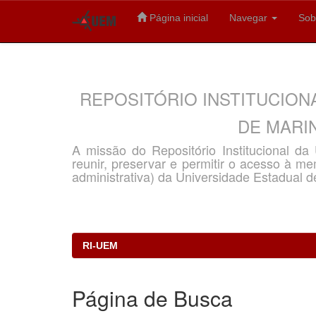
Página inicial
Navegar
Sob
Skip
navigation
REPOSITÓRIO INSTITUCION
DE MARIN
A missão do Repositório Institucional d
reunir, preservar e permitir o acesso à memó
administrativa) da Universidade Estadual d
RI-UEM
Página de Busca