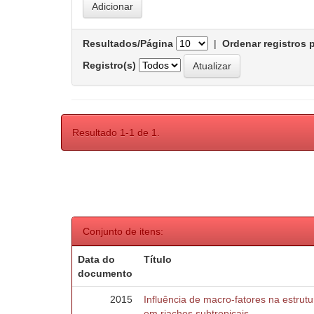
Resultados/Página
|
Ordenar registros 
Registro(s)
Resultado 1-1 de 1.
Conjunto de itens:
Data do
Título
documento
2015
Influência de macro-fatores na estru
em riachos subtropicais.