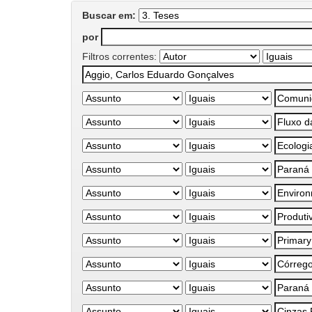
Buscar em:
por
Filtros correntes: