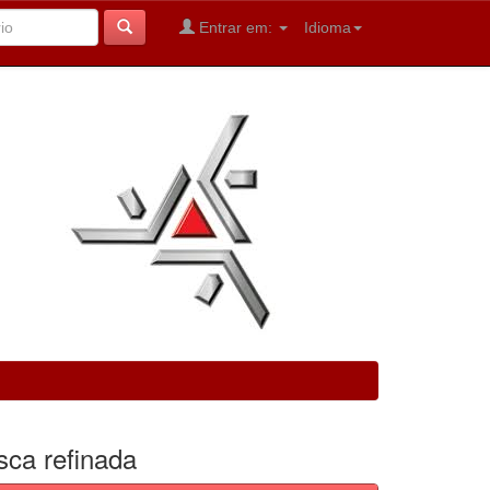
Entrar em:
Idioma
sca refinada