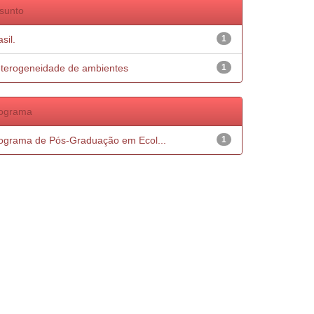
sunto
sil.
1
terogeneidade de ambientes
1
ograma
ograma de Pós-Graduação em Ecol...
1