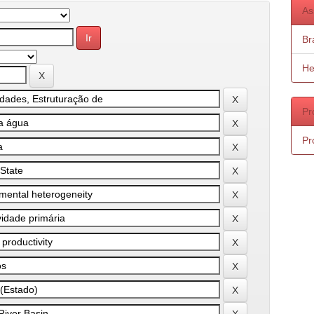
As
Bra
He
Pr
Pr