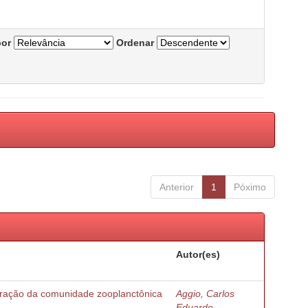
por
Ordenar
Anterior
1
Póximo
Autor(es)
turação da comunidade zooplanctônica
Aggio, Carlos
Eduardo