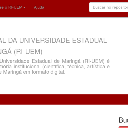
re o RI-UEM
Ajuda
AL DA UNIVERSIDADE ESTADUAL
GÁ (RI-UEM)
a Universidade Estadual de Maringá (RI-UEM) é
ria institucional (científica, técnica, artística e
e Maringá em formato digital.
Bu