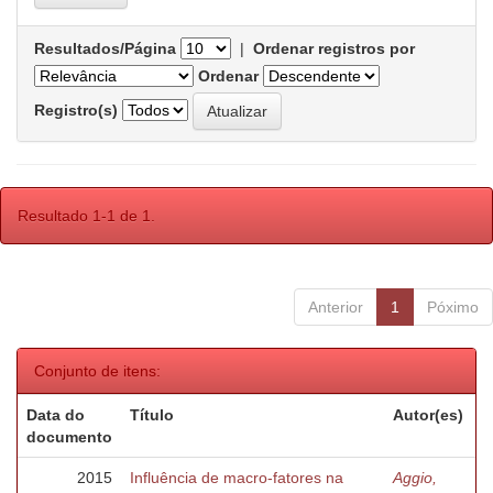
Resultados/Página
|
Ordenar registros por
Ordenar
Registro(s)
Resultado 1-1 de 1.
Anterior
1
Póximo
Conjunto de itens:
Data do
Título
Autor(es)
documento
2015
Influência de macro-fatores na
Aggio,