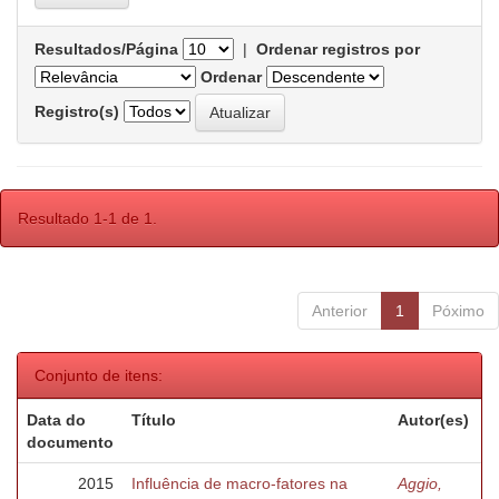
Resultados/Página
|
Ordenar registros por
Ordenar
Registro(s)
Resultado 1-1 de 1.
Anterior
1
Póximo
Conjunto de itens:
Data do
Título
Autor(es)
documento
2015
Influência de macro-fatores na
Aggio,