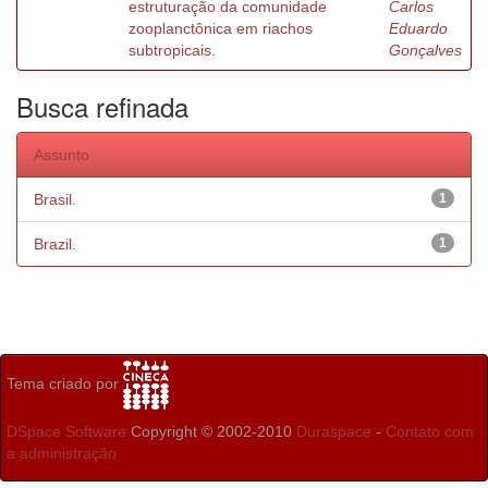
estruturação da comunidade
Carlos
zooplanctônica em riachos
Eduardo
subtropicais.
Gonçalves
Busca refinada
Assunto
Brasil.
1
Brazil.
1
Tema criado por
DSpace Software
Copyright © 2002-2010
Duraspace
-
Contato com
a administração