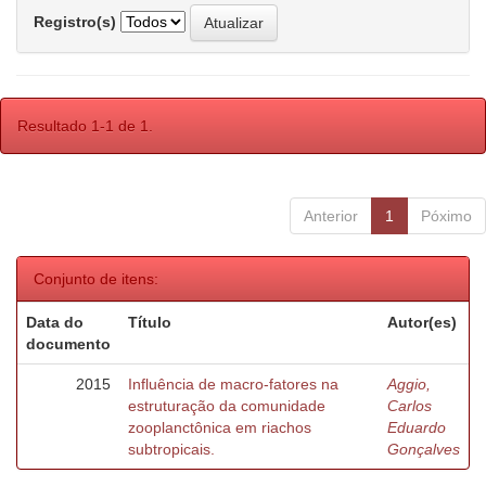
Registro(s)
Resultado 1-1 de 1.
Anterior
1
Póximo
Conjunto de itens:
Data do
Título
Autor(es)
documento
2015
Influência de macro-fatores na
Aggio,
estruturação da comunidade
Carlos
zooplanctônica em riachos
Eduardo
subtropicais.
Gonçalves