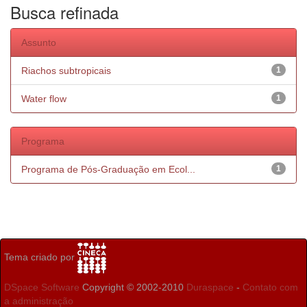
Busca refinada
Assunto
Riachos subtropicais
1
Water flow
1
Programa
Programa de Pós-Graduação em Ecol...
1
Tema criado por
DSpace Software
Copyright © 2002-2010
Duraspace
-
Contato com
a administração