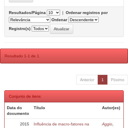
Resultados/Página
|
Ordenar registros por
Ordenar
Registro(s)
Resultado 1-1 de 1.
Anterior
1
Póximo
Conjunto de itens:
Data do
Título
Autor(es)
documento
2015
Influência de macro-fatores na
Aggio,