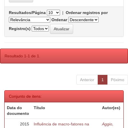
Resultados/Página
|
Ordenar registros por
Ordenar
Registro(s)
Resultado 1-1 de 1.
Anterior
1
Póximo
Conjunto de itens:
Data do
Título
Autor(es)
documento
2015
Influência de macro-fatores na
Aggio,