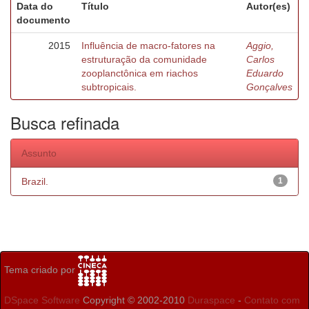
Data do
Título
Autor(es)
documento
2015
Influência de macro-fatores na
Aggio,
estruturação da comunidade
Carlos
zooplanctônica em riachos
Eduardo
subtropicais.
Gonçalves
Busca refinada
Assunto
Brazil.
1
Tema criado por
DSpace Software
Copyright © 2002-2010
Duraspace
-
Contato com