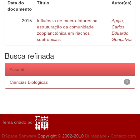
Data do
Título
Autor(es)
documento
2015
Influência de macro-fatores na
Aggio,
estruturação da comunidade
Carlos
zooplanctônica em riachos
Eduardo
subtropicais.
Gonçalves
Busca refinada
Assunto
Ciências Biológicas
1
Tema criado por
DSpace Software
Copyright © 2002-2010
Duraspace
-
Contato com