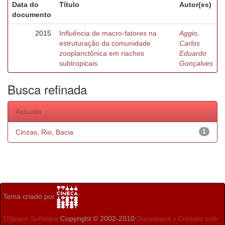
Data do
Título
Autor(es)
documento
2015
Influência de macro-fatores na
Aggio,
estruturação da comunidade
Carlos
zooplanctônica em riachos
Eduardo
subtropicais.
Gonçalves
Busca refinada
Assunto
Cinzas, Rio, Bacia
1
Tema criado por
DSpace Software
Copyright © 2002-2010
Duraspace
-
Contato com