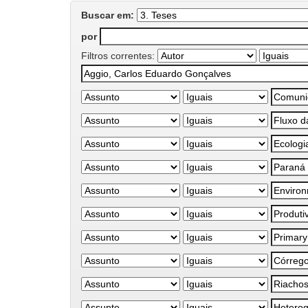
Buscar em:
por
Filtros correntes: