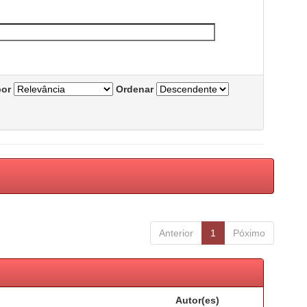
por
Ordenar
Anterior
1
Póximo
Autor(es)