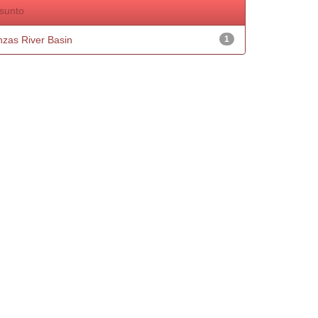
sunto
nzas River Basin
1