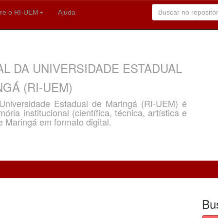
re o RI-UEM
Ajuda
AL DA UNIVERSIDADE ESTADUAL
GÁ (RI-UEM)
a Universidade Estadual de Maringá (RI-UEM) é
ria institucional (científica, técnica, artística e
e Maringá em formato digital.
Bu