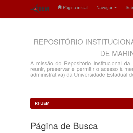
Página inicial
Navegar
Sob
Skip
navigation
REPOSITÓRIO INSTITUCION
DE MARIN
A missão do Repositório Institucional d
reunir, preservar e permitir o acesso à memó
administrativa) da Universidade Estadual d
RI-UEM
Página de Busca