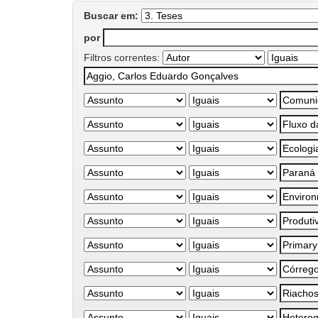
Buscar em:
por
Filtros correntes: