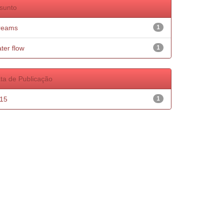
sunto
reams
1
ter flow
1
ta de Publicação
15
1