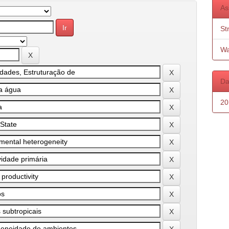
As
St
Wa
Da
20