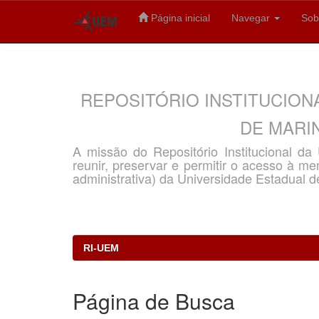
Página inicial
Navegar
Sob
Skip
navigation
REPOSITÓRIO INSTITUCION
DE MARIN
A missão do Repositório Institucional d
reunir, preservar e permitir o acesso à memó
administrativa) da Universidade Estadual d
RI-UEM
Página de Busca