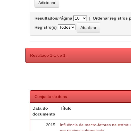
Resultados/Página
|
Ordenar registros 
Registro(s)
Resultado 1-1 de 1.
Conjunto de itens:
Data do
Título
documento
2015
Influência de macro-fatores na estru
em riachos subtropicais.