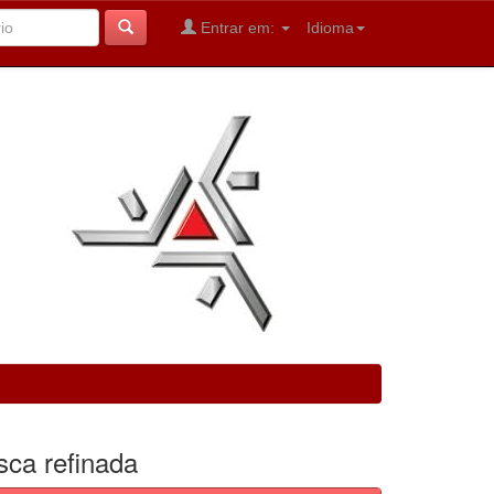
Entrar em:
Idioma
sca refinada