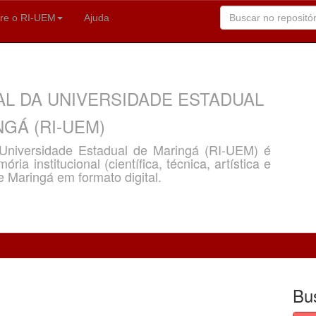
re o RI-UEM
Ajuda
AL DA UNIVERSIDADE ESTADUAL
GÁ (RI-UEM)
a Universidade Estadual de Maringá (RI-UEM) é
ria institucional (científica, técnica, artística e
e Maringá em formato digital.
Bu