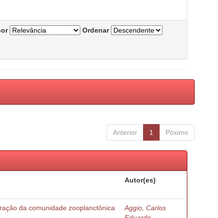
por
Ordenar
Anterior
1
Póximo
Autor(es)
turação da comunidade zooplanctônica
Aggio, Carlos
Eduardo