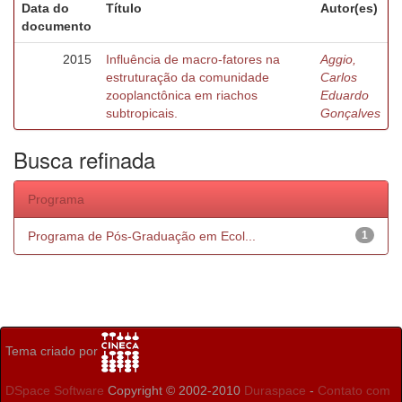
Data do
Título
Autor(es)
documento
2015
Influência de macro-fatores na
Aggio,
estruturação da comunidade
Carlos
zooplanctônica em riachos
Eduardo
subtropicais.
Gonçalves
Busca refinada
Programa
Programa de Pós-Graduação em Ecol...
1
Tema criado por
DSpace Software
Copyright © 2002-2010
Duraspace
-
Contato com