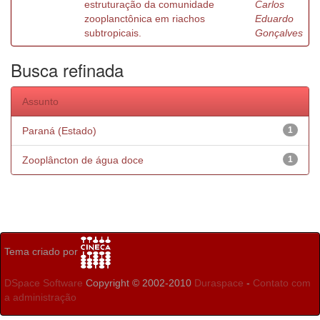
estruturação da comunidade
Carlos
zooplanctônica em riachos
Eduardo
subtropicais.
Gonçalves
Busca refinada
Assunto
Paraná (Estado)
1
Zooplâncton de água doce
1
Tema criado por
DSpace Software
Copyright © 2002-2010
Duraspace
-
Contato com
a administração