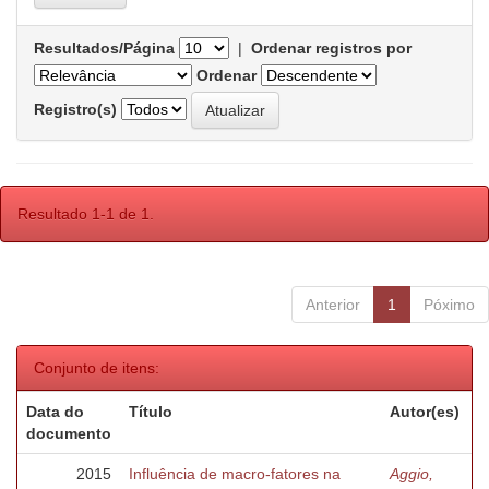
Resultados/Página
|
Ordenar registros por
Ordenar
Registro(s)
Resultado 1-1 de 1.
Anterior
1
Póximo
Conjunto de itens:
Data do
Título
Autor(es)
documento
2015
Influência de macro-fatores na
Aggio,