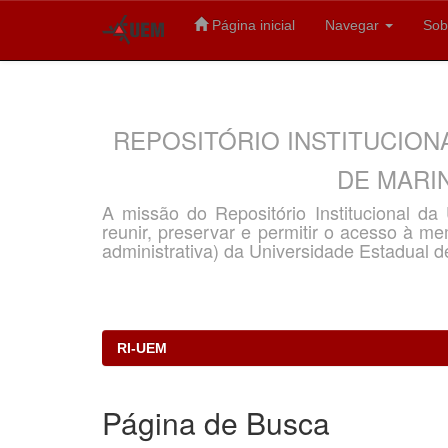
Página inicial
Navegar
Sob
Skip
navigation
REPOSITÓRIO INSTITUCION
DE MARIN
A missão do Repositório Institucional d
reunir, preservar e permitir o acesso à memó
administrativa) da Universidade Estadual d
RI-UEM
Página de Busca