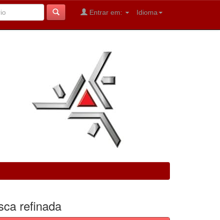
Entrar em:
Idioma
sca refinada