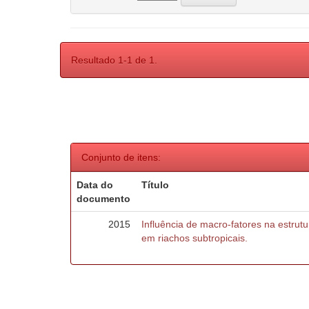
Resultado 1-1 de 1.
Conjunto de itens:
Data do
Título
documento
2015
Influência de macro-fatores na estru
em riachos subtropicais.