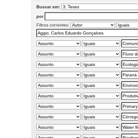
Buscar em:
por
Filtros correntes: