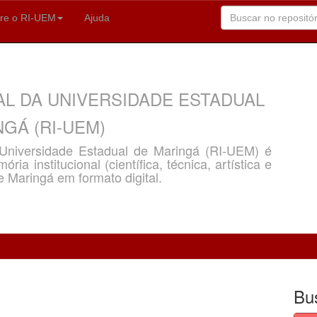
re o RI-UEM
Ajuda
AL DA UNIVERSIDADE ESTADUAL
GÁ (RI-UEM)
a Universidade Estadual de Maringá (RI-UEM) é
ria institucional (científica, técnica, artística e
e Maringá em formato digital.
Bu