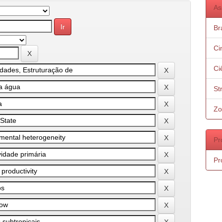
As
Bra
Ci
Ci
St
Zo
Pr
Pr