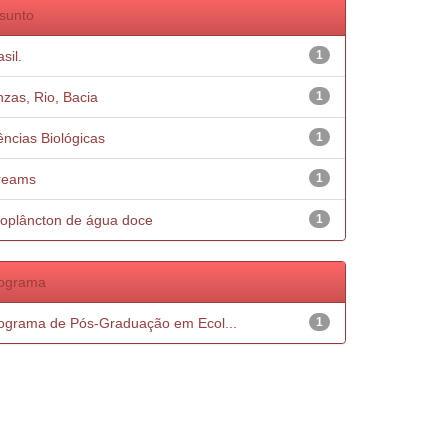
sunto
sil.
1
nzas, Rio, Bacia
1
ências Biológicas
1
reams
1
oplâncton de água doce
1
ograma
ograma de Pós-Graduação em Ecol...
1