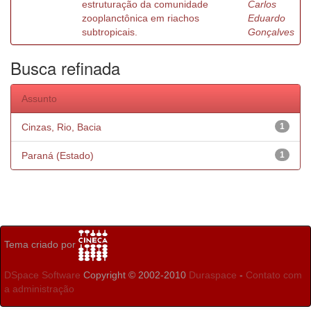
estruturação da comunidade
Carlos
zooplanctônica em riachos
Eduardo
subtropicais.
Gonçalves
Busca refinada
Assunto
Cinzas, Rio, Bacia
1
Paraná (Estado)
1
Tema criado por
DSpace Software
Copyright © 2002-2010
Duraspace
-
Contato com
a administração