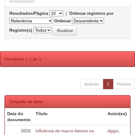
Resultados/Página
|
Ordenar registros por
Ordenar
Registro(s)
Resultado 1-1 de 1.
Anterior
1
Póximo
Conjunto de itens:
Data do
Título
Autor(es)
documento
2015
Influência de macro-fatores na
Aggio,