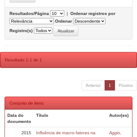
Resultados/Página
|
Ordenar registros por
Ordenar
Registro(s)
Resultado 1-1 de 1.
Anterior
1
Póximo
Conjunto de itens:
Data do
Título
Autor(es)
documento
2015
Influência de macro-fatores na
Aggio,