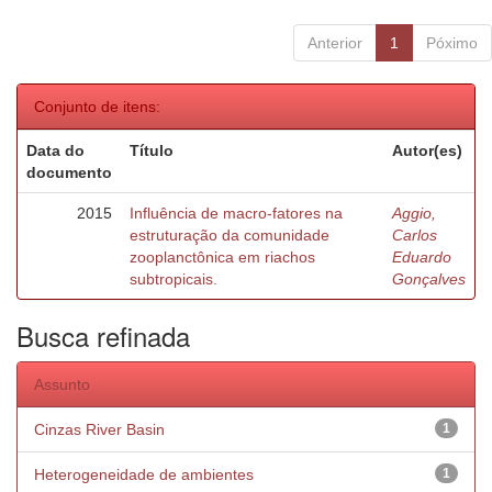
Anterior
1
Póximo
Conjunto de itens:
Data do
Título
Autor(es)
documento
2015
Influência de macro-fatores na
Aggio,
estruturação da comunidade
Carlos
zooplanctônica em riachos
Eduardo
subtropicais.
Gonçalves
Busca refinada
Assunto
Cinzas River Basin
1
Heterogeneidade de ambientes
1