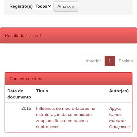
Registro(s)
Resultado 1-1 de 1.
Anterior
1
Póximo
Conjunto de itens:
Data do
Título
Autor(es)
documento
2015
Influência de macro-fatores na
Aggio,
estruturação da comunidade
Carlos
zooplanctônica em riachos
Eduardo
subtropicais.
Gonçalves