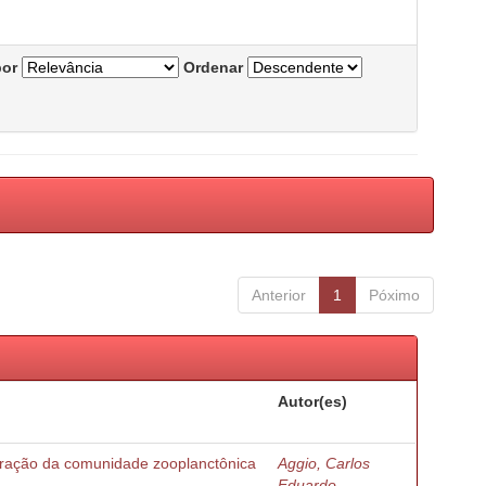
por
Ordenar
Anterior
1
Póximo
Autor(es)
turação da comunidade zooplanctônica
Aggio, Carlos
Eduardo