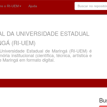
re o RI-UEM
Ajuda
AL DA UNIVERSIDADE ESTADUAL
GÁ (RI-UEM)
a Universidade Estadual de Maringá (RI-UEM) é
ria institucional (científica, técnica, artística e
e Maringá em formato digital.
Bu