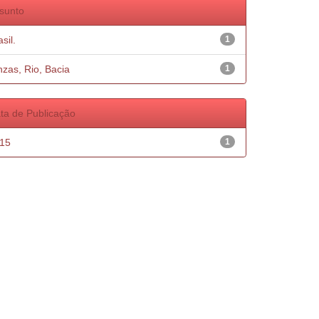
sunto
sil.
1
nzas, Rio, Bacia
1
ta de Publicação
15
1