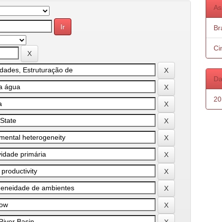
As
Bra
Ci
Da
20