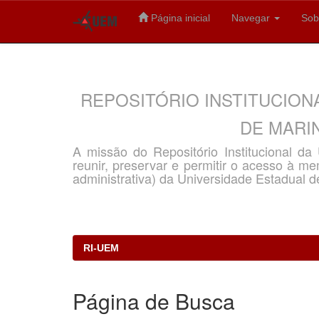
Página inicial
Navegar
Sob
Skip
navigation
REPOSITÓRIO INSTITUCION
DE MARIN
A missão do Repositório Institucional d
reunir, preservar e permitir o acesso à memó
administrativa) da Universidade Estadual d
RI-UEM
Página de Busca