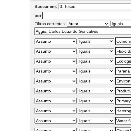
Buscar em:
por
Filtros correntes: