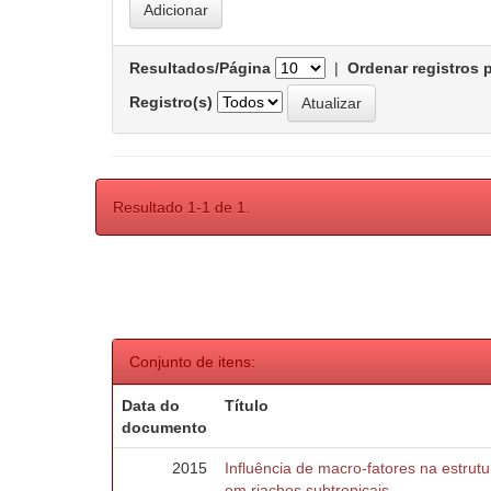
Resultados/Página
|
Ordenar registros 
Registro(s)
Resultado 1-1 de 1.
Conjunto de itens:
Data do
Título
documento
2015
Influência de macro-fatores na estru
em riachos subtropicais.