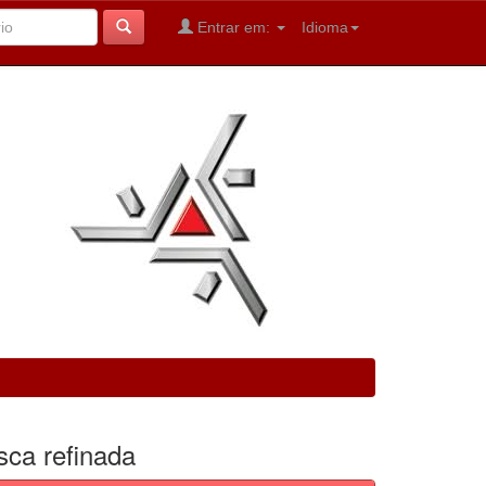
Entrar em:
Idioma
sca refinada