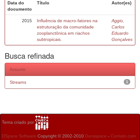
Data do
Título
Autor(es)
documento
2015
Influência de macro-fatores na
Aggio,
estruturação da comunidade
Carlos
zooplanctônica em riachos
Eduardo
subtropicais.
Gonçalves
Busca refinada
Assunto
Streams
1
Tema criado por
DSpace Software
Copyright © 2002-2010
Duraspace
-
Contato com